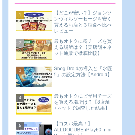
【どこが安い？】ジョンソ
ンヴィルソーセージを安く
買えるお店と３種食べ比べ
レビュー
最もオトクに粉チーズを買
える場所は？【実店舗＋ネ
ット通販で徹底比較】
ShogiDroidの導入と「水匠
5」の設定方法【Android】
最もオトクにピザ用チーズ
を買える場所は？【8店舗
+ネットで調査した結果】
【コスパ最高！】
ALLDOCUBE iPlay60 mini