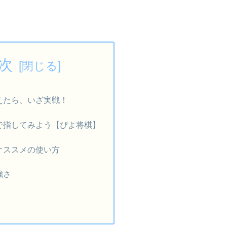
次
えたら、いざ実戦！
で指してみよう【ぴよ将棋】
オススメの使い方
強さ