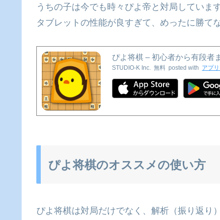
うちの子は今でも時々ぴよ帝と対局していま
タブレットの性能が良すぎて、めったに勝てな
ぴよ将棋 – 初心者から有段
STUDIO-K Inc.
無料
posted with
アプリ
ぴよ将棋のオススメの使い方
ぴよ将棋は対局だけでなく、解析（振り返り