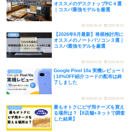
オススメのデスクトップPC４選
｜コスパ最強モデルを厳選
2026.05.18
2026.06.01
【2026年6月最新】将棋検討用に
将棋
オススメのノートパソコン３選｜
コスパ最強モデルを厳選
2023.01.25
2026.06.01
Google Pixel 10a 実機レビュー！
コスパ
| 10%OFF紹介コードの配布は終
了しました
2026.05.14
2026.05.29
最もオトクにピザ用チーズを買え
コスパ
る場所は？【8店舗+ネットで調査
した結果】