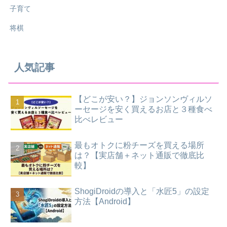
子育て
将棋
人気記事
【どこが安い？】ジョンソンヴィルソ
ーセージを安く買えるお店と３種食べ
比べレビュー
最もオトクに粉チーズを買える場所
は？【実店舗＋ネット通販で徹底比
較】
ShogiDroidの導入と「水匠5」の設定
方法【Android】