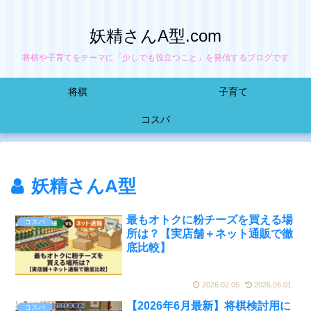
妖精さんA型.com
将棋や子育てをテーマに「少しでも役立つこと」を発信するブログです
将棋
子育て
コスパ
妖精さんA型
最もオトクに粉チーズを買える場
コスパ
所は？【実店舗＋ネット通販で徹
底比較】
2026.02.05
2026.06.01
【2026年6月最新】将棋検討用に
コスパ