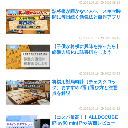
2023.03.21
2026.05.14
詰将棋が続かない人へ｜スキマ時
将棋
間に毎日続く勉強法と自作アプリ
2026.03.13
2026.04.15
【子供が将棋に興味を持ったら】
将棋
終盤力強化に詰将棋をしよう
2023.02.19
2026.03.13
将棋用対局時計（チェスクロッ
将棋
ク）おすすめ2選 | 選び方と注意
点を解説
2023.02.18
2026.03.12
【コスパ最高！】ALLDOCUBE
コスパ
iPlay60 mini Pro 実機レビュー