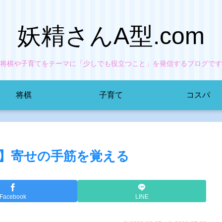
妖精さんA型.com
将棋や子育てをテーマに「少しでも役立つこと」を発信するブログです
将棋
子育て
コスパ
】寄せの手筋を覚える
Facebook
LINE