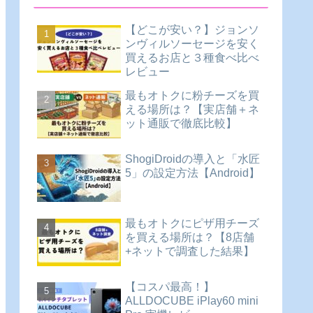
【どこが安い？】ジョンソ
ンヴィルソーセージを安く
買えるお店と３種食べ比べ
レビュー
最もオトクに粉チーズを買
える場所は？【実店舗＋ネ
ット通販で徹底比較】
ShogiDroidの導入と「水匠
5」の設定方法【Android】
最もオトクにピザ用チーズ
を買える場所は？【8店舗
+ネットで調査した結果】
【コスパ最高！】
ALLDOCUBE iPlay60 mini