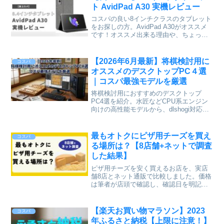
の暖房器具です。
ト AvidPad A30 実機レビュー
コスパの良い8インチクラスのタブレット
をお探しの方。AvidPad A30がオススメ
です！オススメ出来る理由や、ちょっと
だけいまいち（？）な部分も含めてレビ
ューしていますので、購入する際の参考
にしていただけると幸いです。
【2026年6月最新】将棋検討用に
コスパ
オススメのデスクトップPC４選
｜コスパ最強モデルを厳選
将棋検討用におすすめのデスクトップ
PC4選を紹介。水匠などCPU系エンジン
向けの高性能モデルから、dlshogi対応の
GPU搭載ゲーミングPCまで、2026年6月
時点のコスパ重視モデルを厳選しまし
た。
最もオトクにピザ用チーズを買え
コスパ
る場所は？【8店舗+ネットで調査
した結果】
ピザ用チーズを安く買えるお店を、実店
舗8店とネット通販で比較しました。価格
は筆者が店頭で確認し、確認日を明記し
ています。1gあたりの価格で分かりやす
く解説します。
【楽天お買い物マラソン】2023
コスパ
年ふるさと納税【上限に注意！】