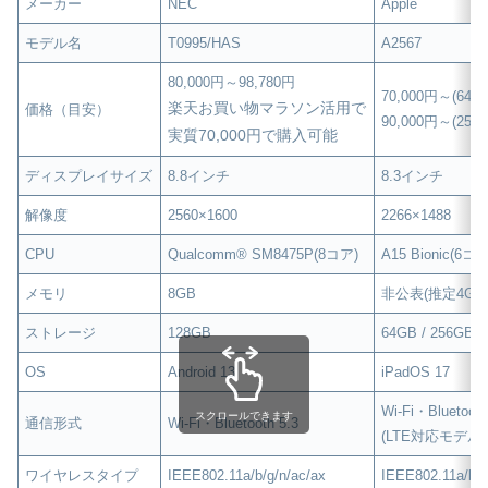
メーカー
NEC
Apple
モデル名
T0995/HAS
A2567
80,000円～98,780円
70,000円～(64
楽天お買い物マラソン活用で
価格（目安）
90,000円～(25
実質70,000円で購入可能
ディスプレイサイズ
8.8インチ
8.3インチ
解像度
2560×1600
2266×1488
CPU
Qualcomm® SM8475P(8コア)
A15 Bionic(6コア
メモリ
8GB
非公表(推定4GB
ストレージ
128GB
64GB / 256GB
OS
Android 13
iPadOS 17
Wi-Fi・Bluetooth
スクロールできます
通信形式
Wi-Fi・Bluetooth 5.3
(LTE対応モデル
ワイヤレスタイプ
IEEE802.11a/b/g/n/ac/ax
IEEE802.11a/b/g