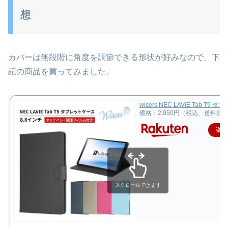
想
カバーは無段階に角度を調節できる形状が好みなので、下
記の商品を買ってみました。
wisers NEC LAVIE Tab
価格：2,050円（税込、送料別)
楽
スクロールできます