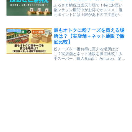
ふるさと納税は楽天市場で！特にお買い
物マラソン期間中がお得でオススメ！還
元ポイントには上限があるので注意が必
要です。ただでさえオトクなふるさと納
税ですが、楽天ならポイントが大量にも
らえて、さらにお得になります。
最もオトクに粉チーズを買える場
コスパ
所は？【実店舗＋ネット通販で徹
底比較】
粉チーズを一番お得に買える場所はど
こ？実店舗とネット通販を徹底比較！大
手スーパー、輸入食品店、Amazon、楽天
市場で価格調査。一番安いお店と賢い買
い方を解説します。