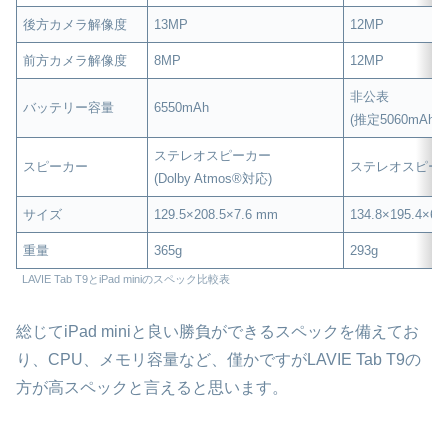
後方カメラ解像度
13MP
12MP
前方カメラ解像度
8MP
12MP
非公表
バッテリー容量
6550mAh
(推定5060mAh)
ステレオスピーカー
スピーカー
ステレオスピー
(Dolby Atmos®対応)
サイズ
129.5×208.5×7.6 mm
134.8×195.4×6.
重量
365g
293g
LAVIE Tab T9とiPad miniのスペック比較表
総じてiPad miniと良い勝負ができるスペックを備えてお
り、CPU、メモリ容量など、僅かですがLAVIE Tab T9の
方が高スペックと言えると思います。