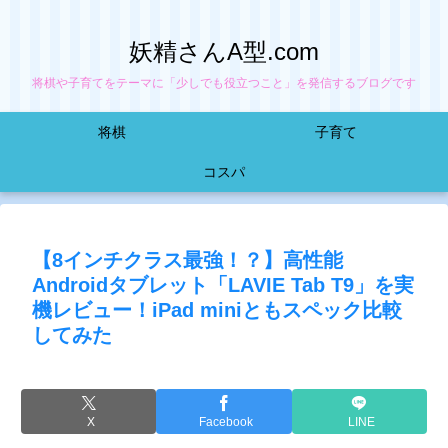
妖精さんA型.com
将棋や子育てをテーマに「少しでも役立つこと」を発信するブログです
将棋
子育て
コスパ
【8インチクラス最強！？】高性能
Androidタブレット「LAVIE Tab T9」を実
機レビュー！iPad miniともスペック比較
してみた
X
Facebook
LINE