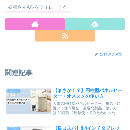
妖精さんA型をフォローする
妖精さんA型
関連記事
【まさか！？】円柱型パネルヒー
コスパ
ター・オススメの使い方
人気の円柱型パネルヒーター。机の下に
置いて使う場合、最適な製品・使い方
は？実際に2種類使ってみたわかった、底
面ありの場合のメリット・デメリットを
お伝えします。電気代も安く、乾燥もし
ないので、エアコンと比べてもオススメ
【良コスパ】8.4インチタブレッ
コスパ